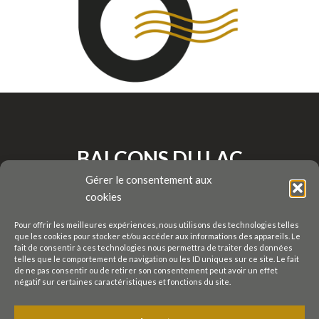
BALCONS DU LAC
Gérer le consentement aux
cookies
BIENVENUE
Pour offrir les meilleures expériences, nous utilisons des technologies telles
que les cookies pour stocker et/ou accéder aux informations des appareils. Le
RESTAURANT PANORAMIQUE
fait de consentir à ces technologies nous permettra de traiter des données
telles que le comportement de navigation ou les ID uniques sur ce site. Le fait
SELF-SERVICE
ACTUALITÉS
de ne pas consentir ou de retirer son consentement peut avoir un effet
négatif sur certaines caractéristiques et fonctions du site.
LA BRASSE X OIO MUSIC